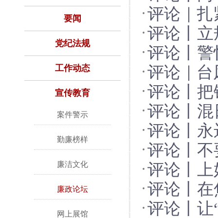
评论｜扎
万家灯火
要闻
评论丨立
党纪法规
评论丨警
励本质
工作动态
评论｜台
评论丨把
宣传教育
评论丨混
里
案件警示
评论丨永
勤廉榜样
评论丨不要
心密码
廉洁文化
评论丨上
评论丨在
廉政论坛
评论丨让
网上展馆