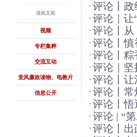
评论丨政
清风文苑
评论｜让“
评论丨从
视频
评论丨慎
答案
专栏集粹
评论丨粽
交流互动
评论｜坚
评论丨让
党风廉政读物、电教片
评论丨常
信息公开
评论丨悟
方
评论 | 
评论丨出