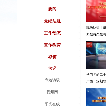
要闻
党纪法规
现场访谈丨
工作动态
坚战持久战
宣传教育
视频
访谈
学习党的二十
专题访谈
广西：深刻领
到“两个维护
视频网
在八桂大地
阳光在线