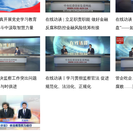
 认真开展党史学习教育
在线访谈 | 立足职责职能 做好金融
在线访谈
奋斗中汲取智慧力量
反腐和防控金融风险统筹衔接
盘”——
和防控金
 解决监察工作突出问题
在线访谈丨学习贯彻监察官法 促进
管企吃企
度与时俱进
规范化、法治化、正规化
腐败……
么治？