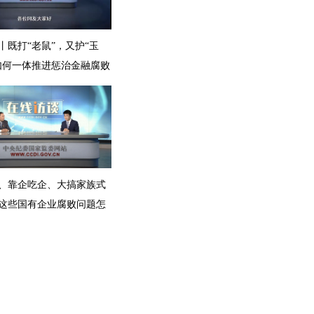
丨既打“老鼠”，又护“玉
如何一体推进惩治金融腐败
融风险
、靠企吃企、大搞家族式
这些国有企业腐败问题怎