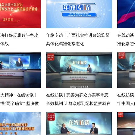
坚决打好反腐败斗争攻
年终专访丨广西扎实推进政治监督
在线访谈
总体战
具体化精准化常态化
准化常态
大精神 · 在线访谈丨
在线访谈 | 完善为群众办实事常态
在线访谈
悟“两个确立” 坚决做
长效机制 让群众感到纪检监察就在
牢中国人
”推动党的二十大精神
身边、正风反腐就在身边
落实见效