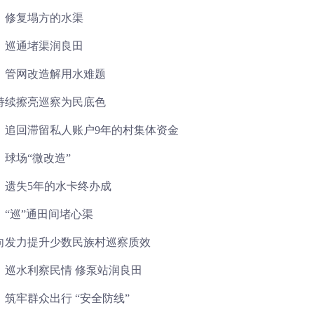
｜修复塌方的水渠
｜巡通堵渠润良田
丨管网改造解用水难题
持续擦亮巡察为民底色
｜追回滞留私人账户9年的村集体资金
球场“微改造”
｜遗失5年的水卡终办成
丨“巡”通田间堵心渠
向发力提升少数民族村巡察质效
｜巡水利察民情 修泵站润良田
筑牢群众出行 “安全防线”