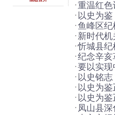
重温红色
以史为鉴
关组织观
鱼峰区纪
习习近平
新时代机
革命11
话
忻城县纪
——读《
纪念辛亥
革命11
要以实现
自治县引
以史铭志
平总书记
以史为鉴
近平总书
以史为鉴
察干部学
凤山县深
察干部学
会上重要