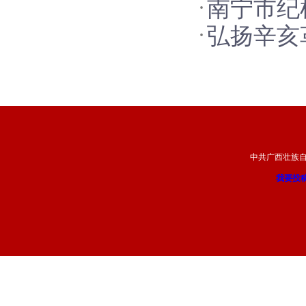
南宁市纪
会上重要
弘扬辛亥
辛亥革命
察干部认
会上的重
中共广西壮族
我要投