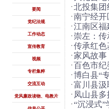
北投集团
要闻
南宁经开
业高质量
党纪法规
江南区福
廉洁意识
工作动态
崇左：传
党史学习
传承红色
宣传教育
家风故事
视频
百色市纪
专栏集粹
博白县“
日活动
富川县汲
交流互动
凤山县多
篇章
党风廉政读物、电教片
“沉浸式
注入鲜活
信息公开