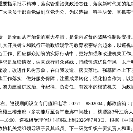
重要指示批示精神，落实管党治党政治责任，落实新时代党的组
广大党员干部自觉做到立党为公、为民造福、科学决策、真抓实
责，是全面从严治党的重大举措，是党内监督的战略性制度安排
扎实开展树立和践行正确政绩观学习教育紧密结合起来，以巡视
心工作、回应群众期盼的实际行动中，更好加强和改进机关工作
事求是反映情况，认真践行群众路线，持续锤炼优良作风，以严
整改，改进作风树形象，在自我改造、落实落地、强基固本上下
焦工作落实，做好服务保障，注重成果转化，强化担当作为，以
，努力建设讲政治、守纪律、负责任、有效率的模范机关，为政
。巡视期间设立专门值班电话：0771—8802004，邮政信箱
议楼三楼走廊（多功能厅至食堂走廊中间处）、桃源路3号江滨
5:00—18:00。巡视组受理信访时间截止到2026年7月3日。根
政协机关党组领导班子及其成员、下一级党组织主要负责人和重