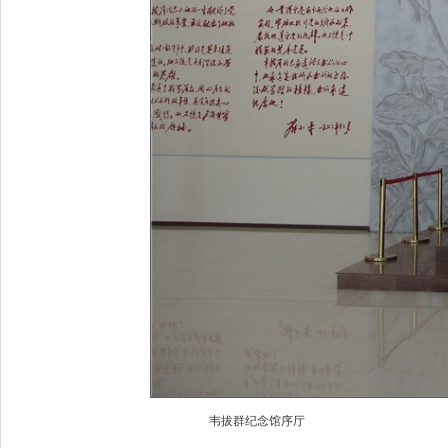
韦拔群纪念馆序厅