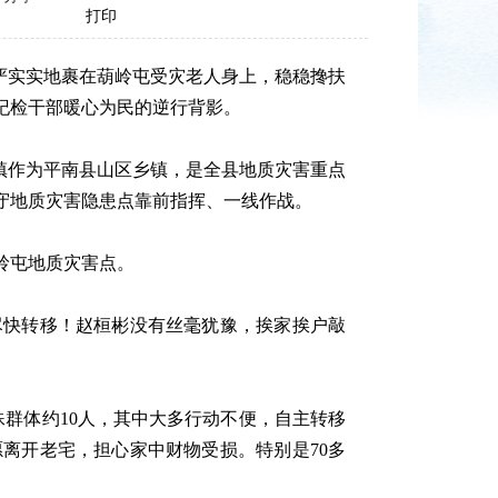
打印
严实实地裹在葫岭屯受灾老人身上，稳稳搀扶
纪检干部暖心为民的逆行背影。
镇作为平南县山区乡镇，是全县地质灾害重点
守地质灾害隐患点靠前指挥、一线作战。
岭屯地质灾害点。
快转移！赵桓彬没有丝毫犹豫，挨家挨户敲
群体约10人，其中大多行动不便，自主转移
离开老宅，担心家中财物受损。特别是70多