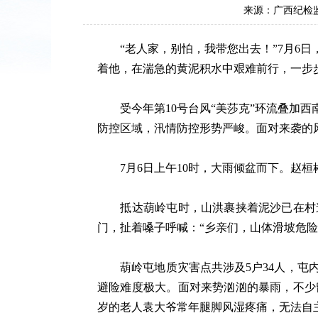
来源：广西纪检
“老人家，别怕，我带您出去！”7月6日
着他，在湍急的黄泥积水中艰难前行，一步
受今年第10号台风“美莎克”环流叠加西
防控区域，汛情防控形势严峻。面对来袭的
7月6日上午10时，大雨倾盆而下。赵桓
抵达葫岭屯时，山洪裹挟着泥沙已在村道
门，扯着嗓子呼喊：“乡亲们，山体滑坡危险
葫岭屯地质灾害点共涉及5户34人，屯内
避险难度极大。面对来势汹汹的暴雨，不少
岁的老人袁大爷常年腿脚风湿疼痛，无法自