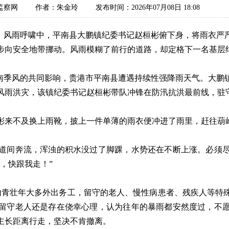
监察网
作者：朱金玲
发布时间：2026年07月08日 18:08
，风雨呼啸中，平南县大鹏镇纪委书记赵桓彬俯下身，将雨衣严
步向安全地带挪动。风雨模糊了前行的道路，却定格下一名基层
南季风的共同影响，贵港市平南县遭遇持续性强降雨天气。大鹏
风雨洪灾，该镇纪委书记赵桓彬带队冲锋在防汛抗洪最前线，驻
彬来不及换上雨靴，披上一件单薄的雨衣便冲进了雨里，赶往葫
间奔流，浑浊的积水没过了脚踝，水势还在不断上涨。必须尽
，快跟我走！”
青壮年大多外出务工，留守的老人、慢性病患者、残疾人等特殊
留守老人还是存在侥幸心理，认为往年的暴雨都安然度过，不愿
主长距离行走，坚决不肯撤离。