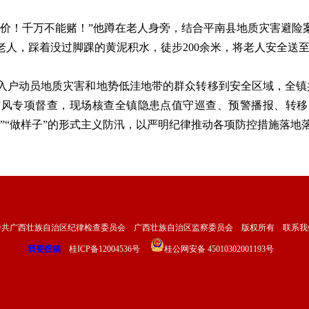
！千万不能赌！”他蹲在老人身旁，结合平南县地质灾害避险
老人，踩着没过脚踝的黄泥积水，徒步200余米，将老人安全送
动员地质灾害和地势低洼地带的群众转移到安全区域，全镇共
作风专项督查，现场核查全镇隐患点值守巡查、预警播报、转移
”“做样子”的形式主义防汛，以严明纪律推动各项防控措施落地
中共广西壮族自治区纪律检查委员会 广西壮族自治区监察委员会 版权所有
联系我
我要投稿
桂ICP备12004536号
桂公网安备 45010302001193号