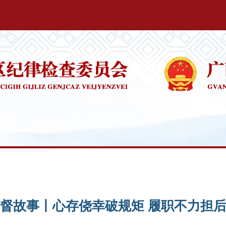
督故事丨心存侥幸破规矩 履职不力担