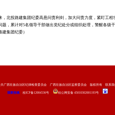
，北投路建集团纪委高悬问责利剑，加大问责力度，紧盯工程项
问题，累计对5名领导干部做出党纪处分或组织处理，警醒各级
路建集团纪委）
中共广西壮族自治区纪律检查委员会 广西壮族自治区监察委员会 版权所有
联系我
我要投稿
桂ICP备12004536号
桂公网安备 45010302001193号