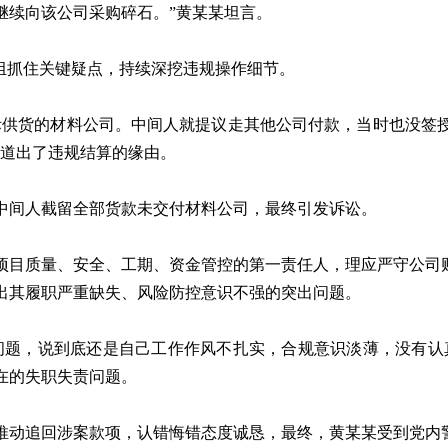
继续向该公司采购碎石。”黄某某坦言。
组抓住关键疑点，持续深挖违规操作细节。
供货的材料公司。中间人就提议走其他公司付款，当时也没签授
缓道出了违规结算的缘由。
间人截留全部货款未交付材料公司，最终引发诉讼。
目质量、安全、工期、资金管控的第一责任人，理应严守公司财
出其履职严重缺失、风险防控意识不强的突出问题。
题，说到底还是自己工作作风不扎实，合规意识淡薄，没有认真
在的失职失责问题。
动追回涉案款项，认错悔错态度诚恳，最终，黄某某受到党内警