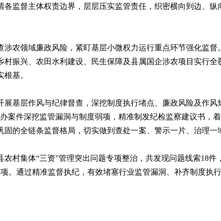
清各监督主体权责边界，层层压实监管责任，织密横向到边、纵
查涉农领域廉政风险，紧盯基层小微权力运行重点环节强化监督。
乡村振兴、农田水利建设、民生保障及县属国企涉农项目实行全
实根基。
开展基层作风与纪律督查，深挖制度执行堵点、廉政风险及作风
查办案件深挖监管漏洞与制度弱项，精准制发纪检监察建议书，
巩固的全链条监督格局，切实做到查处一案、警示一片、治理一
农村集体“三资”管理突出问题专项整治，共发现问题线索18件
13项。通过精准监督执纪，有效堵塞行业监管漏洞、补齐制度执