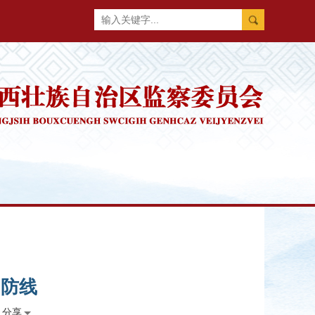
”防线
分享