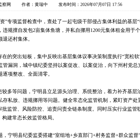
监察网
作者：黄瑞中
发布时间：2026年07月07日 17:56
资”专项监督检查中，查处了一起屯级干部侵占集体利益的基层“
违规擅自发包2亩集体鱼塘，并私自挪用1200元集体租金用于
额退还村集体。
存在的突出短板，集中反映出基层集体议事决策制度执行“宽松软
监管漏洞，城中镇纪委坚持以案促改、以案促治，向下州村党总
题逐项整改、全面清零。
隐患较多等问题，宁明县立足源头治理、系统整治，着力补齐基层
私存私放、违规挪用等问题。健全常态化监管机制，紧盯资产处
全审批监管、风险防控、追责问责全链条制度。同时压实行业监管
，构建常态长效监管格局。
，宁明县纪委监委搭建“室组地+乡直部门+村务监督+群众监督