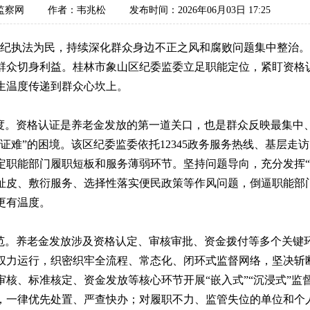
监察网
作者：韦兆松
发布时间：2026年06月03日 17:25
执法为民，持续深化群众身边不正之风和腐败问题集中整治。
群众切身利益。桂林市象山区纪委监委立足职能定位，紧盯资格
生温度传递到群众心坎上。
。资格认证是养老金发放的第一道关口，也是群众反映最集中
证难”的困境。该区纪委监委依托12345政务服务热线、基层走
定职能部门履职短板和服务薄弱环节。坚持问题导向，充分发挥“
扯皮、敷衍服务、选择性落实便民政策等作风问题，倒逼职能部
更有温度。
。养老金发放涉及资格认定、审核审批、资金拨付等多个关键
权力运行，织密织牢全流程、常态化、闭环式监督网络，坚决斩断
核、标准核定、资金发放等核心环节开展“嵌入式”“沉浸式”监
，一律优先处置、严查快办；对履职不力、监管失位的单位和个