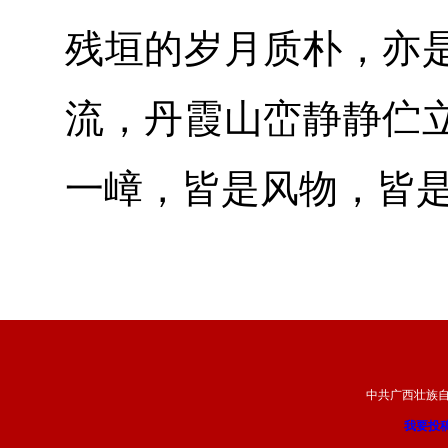
残垣的岁月质朴，亦
流，丹霞山峦静静伫
一嶂，皆是风物，皆
中共广西壮族
我要投