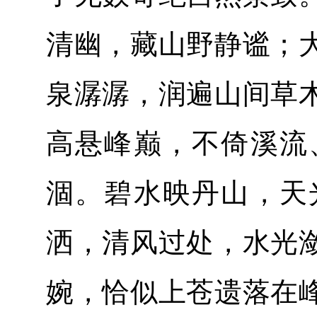
清幽，藏山野静谧；
泉潺潺，润遍山间草
高悬峰巅，不倚溪流
涸。碧水映丹山，天
洒，清风过处，水光
婉，恰似上苍遗落在