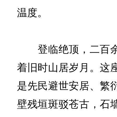
温度。
登临绝顶，二百余
着旧时山居岁月。这
是先民避世安居、繁
壁残垣斑驳苍古，石