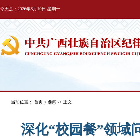
今天是：2026年8月10日 星期一
当前位置：
首页
>
要闻
-> 正文
深化“校园餐”领域