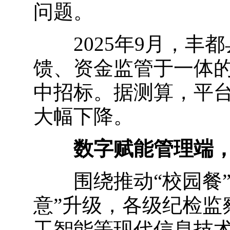
问题。
2025年9月，丰
馈、资金监管于一体的
中招标。据测算，平
大幅下降。
数字赋能管理端，
围绕推动“校园餐”从
意”升级，各级纪检监
工智能等现代信息技术