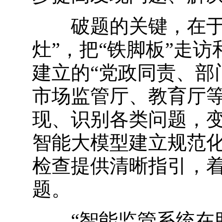
破题的关键，在于把
灶”，把“铁脚板”走
建立的“党政同责、部
市场监管厅、教育厅
现、识别各类问题，
智能大模型建立规范
检查提供清晰指引，着
题。
“智能监管系统在助