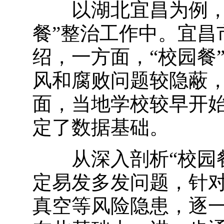
以湖北宜昌为例，该
餐”整治工作中。宜昌
绍，一方面，“校园餐
风和腐败问题较隐蔽
面，当地学校较早开
定了数据基础。
从深入剖析“校园餐
定易发多发问题，针对
真空等风险隐患，逐一