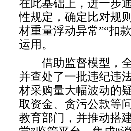
在此基础上，进一步通
性规定，确定比对规则
材重量浮动异常”“扣
运用。
借助监督模型，全市
并查处了一批违纪违
材采购量大幅波动的
取资金、贪污公款等
教育部门，并推动搭建