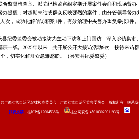
联合监督检查室、派驻纪检监察组定期开展案件会商和现场督办，
办提醒；对超期未结或群众反映强烈的案件，由分管领导督办并
3人次，成功化解信访积案1件，有效治理中央督办重复举报3件
县纪委监委变被动接访为主动下访和上门回访，深入乡镇集市
层一线。2025年以来，共开展公开大接访活动9次，接待来访群
6个，切实化解群众急难愁盼。（兴安县纪委监委）
中共广西壮族自治区纪律检查委员会 广西壮族自治区监察委员会 版权所有
联系我
我要投稿
桂ICP备12004536号
桂公网安备 45010302001193号