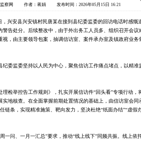
监察网
作者：蒋娟
发布时间：2026年05月15日 16:21
，兴安县兴安镇村民唐某在接到县纪委监委的回访电话时感慨
内警告处分。后续整改中，由于外出务工人员多、组织召开会议
重视，由主要领导包案，抽调信访室、案件承办室及镇政府业务
纪委监委坚持以人民为中心，聚焦信访工作痛点堵点，以精准监
检举控告工作规则》，扎实开展信访件“回头看”专项行动，
展实地核查。在全面掌握前期处置情况的基础上，由信访室会同
链条，实现精准施策、靶向发力，坚决杜绝“纸面办结”“虚假办结
一问、一月一汇总”要求，推动“线上线下”同频共振。线上依