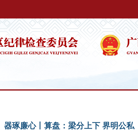
器琢廉心丨算盘：梁分上下 界明公私