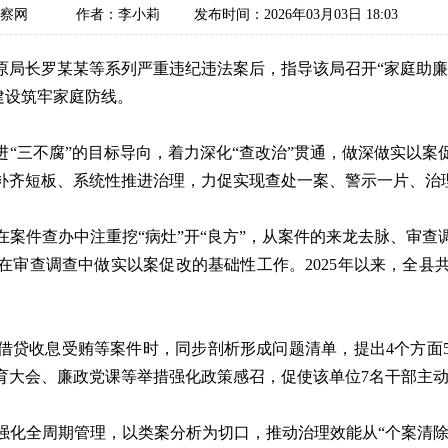
监察网
作者：李小莉
发布时间：2026年03月03日 18:03
原局长罗某某等系列严重违纪违法案后，指导该局召开“家庭助廉
建设筑牢家庭防线。
推进“三不腐”的目标导向，着力深化“查改治”贯通，做深做实以
补齐短板、系统性推进治理，力促实现查处一案、警示一片、治
案件查办中注重挖“病灶”开“良方”，从案件的来龙去脉、审
审查调查中做实以案促改的基础性工作。2025年以来，全县
借贷收息受贿等案件时，同步剖析形成问题清单，提出4个方面
教育大会、廉政党课等举措强化政策感召，促使该单位7名干部主
化全周期管理，以类案分析为切口，推动治理效能从“个案清除