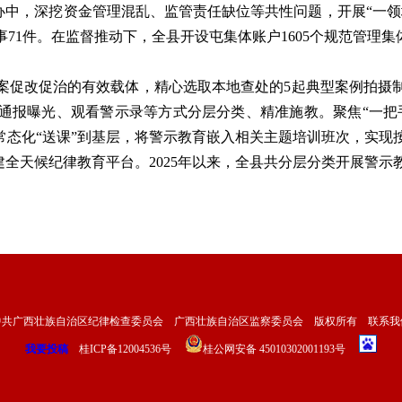
查办中，深挖资金管理混乱、监管责任缺位等共性问题，开展“一
71件。在监督推动下，全县开设屯集体账户1605个规范管理集体
案促改促治的有效载体，精心选取本地查处的5起典型案例拍摄
通报曝光、观看警示录等方式分层分类、精准施教。聚焦“一把
常态化“送课”到基层，将警示教育嵌入相关主题培训班次，实
建全天候纪律教育平台。2025年以来，全县共分层分类开展警示教育
中共广西壮族自治区纪律检查委员会 广西壮族自治区监察委员会 版权所有
联系我
我要投稿
桂ICP备12004536号
桂公网安备 45010302001193号