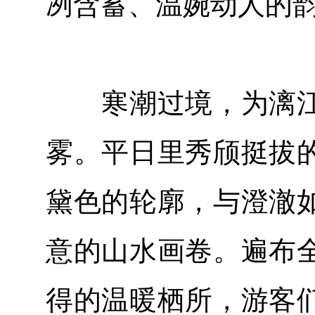
冽含蓄、温婉动人的
寒潮过境，为漓江
雾。平日里秀颀挺拔
黛色的轮廓，与澄澈
意的山水画卷。遍布
得的温暖栖所，游客