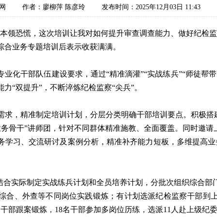
网
作者：廖柳萍 陈彦玲
发布时间：2025年12月03日 11:43
领恐慌，这次培训让我对如何提升审查调查能力、做好纪检监
综合业务专题培训后表示收获满满。
化干部队伍建设要求，通过“精准滴灌”“实战练兵”“师徒帮带
力“双提升”，不断淬炼纪检监察“尖兵”。
，精准制定培训计划，分层分类明确干部培训要点。积极搭建“
业务骨干”讲师团，针对不同群体精准施教、全面覆盖。同时邀请
务学习、交流研讨及案例分析，精准补齐能力短板，多维提高业
合实际制定实战练兵计划和全员培养计划，分批次组织综合部
综合、外查等不同岗位实践锻炼；有计划选派纪检监察干部到
干部跟案锻炼，18名干部参加多岗位历练，选派11人赴上级纪