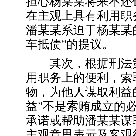
担心杨某某将来不还
在主观上具有利用职
潘某某系迫于杨某某
车抵债”的提议。
其次，根据刑法第
用职务上的便利，索
物，为他人谋取利益
益”不是索贿成立的
承诺或帮助潘某某谋
主观意思表示及客观