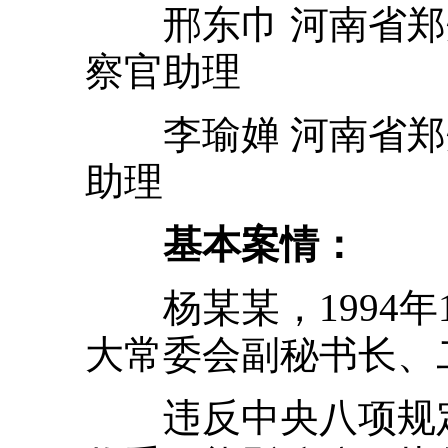
邢东巾 河南省郑
察官助理
李瑜婵 河南省郑
助理
基本案情：
杨某某，1994年
大常委会副秘书长、
违反中央八项规定精