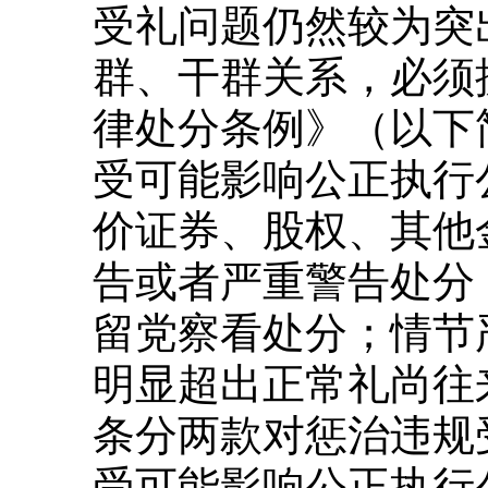
受礼问题仍然较为突
群、干群关系，必须
律处分条例》（以下
受可能影响公正执行
价证券、股权、其他
告或者严重警告处分
留党察看处分；情节
明显超出正常礼尚往
条分两款对惩治违规
受可能影响公正执行