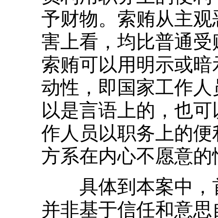
予财物。索贿从主观
害上看，均比普通受
索贿可以用明示或暗
动性，即国家工作人
以是言语上的，也可
作人员以职务上的便
方系在内心不愿意的
具体到本案中，首
并非基于信任和意思