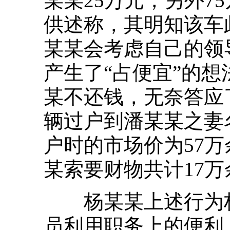
某某25万元，另外7
供述称，其明知该车
某某会考虑自己的领
产生了“占便宜”的
某不还钱，无奈答应了
辆过户到潘某某之妻
户时的市场价为57
某索要财物共计17万
杨某某上述行为构
员利用职务上的便利