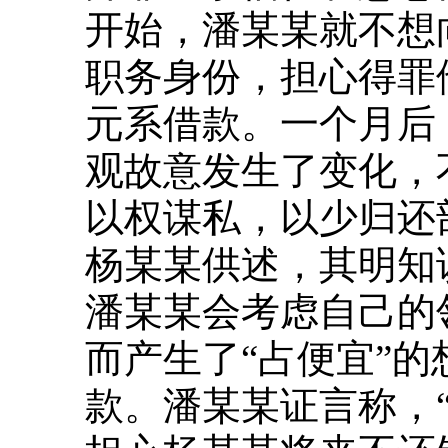
开始，潘某某就不想
职务身份，担心得罪
元系借款。一个月后
观故意发生了变化，
以权谋私，以少归还
杨某某供述，其明知
潘某某会考虑自己的
而产生了“占便宜”
款。潘某某证言称，