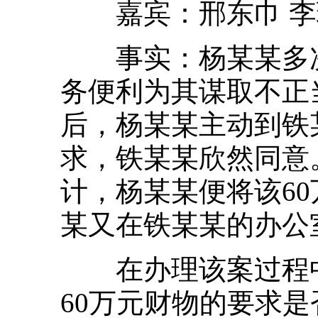
嘉宾：邢东巾 李
事实：杨某某多次
务便利为其谋取不正
后，杨某某主动到铁
求，铁某某欣然同意
计，杨某某便将该6
某又在铁某某的办公
在办理该案过程中
60万元财物的要求