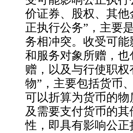
价证券、股权、其他
正执行公务”，主要
务相冲突。收受可能
和服务对象所赠，也
赠，以及与行使职权
物”，主要包括货币
可以折算为货币的物
及需要支付货币的其
性，即具有影响公正