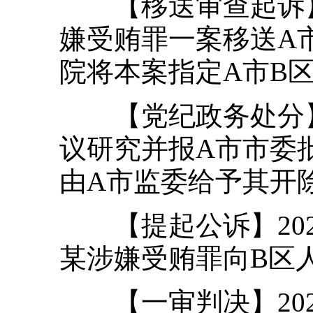
【移送审查起诉】2
嫌受贿罪一案移送A
院将本案指定A市B
【党纪政务处分】2
议研究并报A市市委
由A市监委给予其开
【提起公诉】2024
某涉嫌受贿罪向B区
【一审判决】202