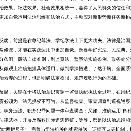
治效果、纪法效果、社会效果相统一，赢得了人民群众的信任和支
更加自觉运用法治思维和法治方式，主动应对新形势新任务新挑
腐，前提是在尊纪尊法、学纪学法上下更大功夫。法律是治国
常修课，才能在实践运用中更加自觉。既要学好宪法、民法典、
分条例、廉洁自律准则，到监察法、监察法实施条例、政务处分
从微观上准确把握具体适用，做到学深悟透、了然于胸。全面系
治素养的过程，也是明确法定权限、规范履职行为的基础。
腐，关键在于将法治意识贯穿于监督执纪执法全过程，在用纪
责必须为、法无授权不可为。从监督检查、审查调查到巡视巡察
、职务违法、职务犯罪问题一体审查调查；又如，准确运用“四种
法律武器，开展反腐败国际追逃追赃，等等，都是以法治思维和
律“两把尺子”，完善与司法机关的线索移送、证据互认等机制，