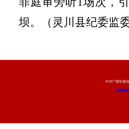
罪庭审旁听1场次，引
坝。（灵川县纪委监
中共广西壮族
我要投