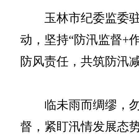
玉林市纪委监委驻市
动，坚持“防汛监督+
防风责任，共筑防汛
临未雨而绸缪，勿临
督，紧盯汛情发展态