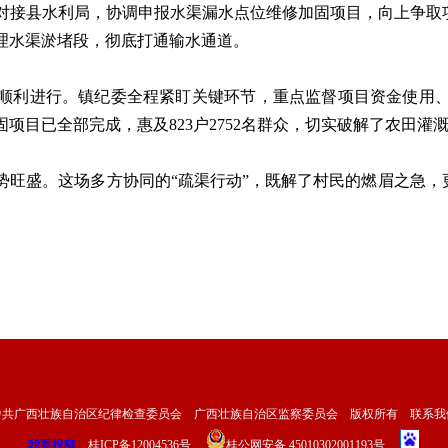
接县水利局，协调申报水渠漏水点位维修加固项目，向上争取项目资
理水渠淤堵段，彻底打通输水通道。
利进行。镇纪委全程紧盯关键环节，重点监督项目资金使用、
项目已全部完成，惠及823户2752名群众，切实破解了农田灌
盛。这场多方协同的“疏渠行动”，既解了村民的燃眉之急，更让
中共广西壮族自治区纪律检查委员会 广西壮族自治区监察委员会 版权所有
联系我
我要投稿
桂ICP备12004536号
桂公网安备 45010302001193号