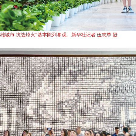
雄城市 抗战烽火”基本陈列参观。新华社记者 伍志尊 摄