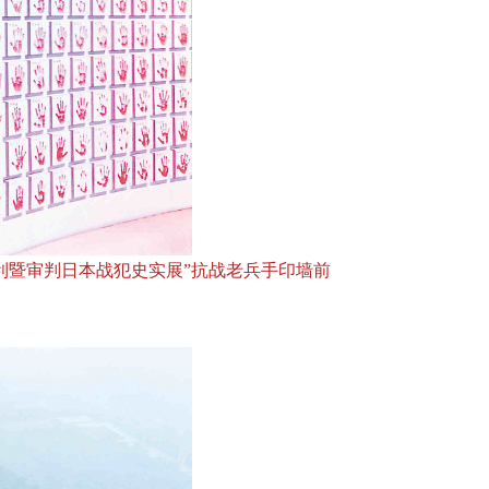
利暨审判日本战犯史实展”抗战老兵手印墙前