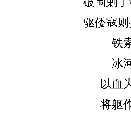
破围剿于
驱倭寇则
铁
冰
以血
将躯