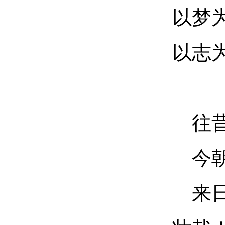
以梦
以志
往
今
来