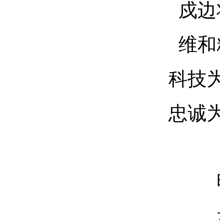
戍边
维和
科技
忠诚