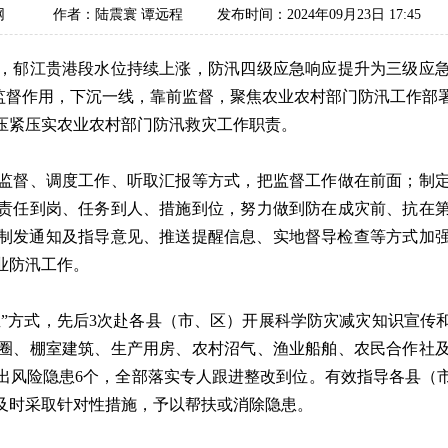
察网
作者：陆震寰 谭远程
发布时间：2024年09月23日 17:45
郁江贵港段水位持续上涨，防汛四级应急响应提升为三级应急
动监督作用，下沉一线，靠前监督，聚焦农业农村部门防汛工作
压紧压实农业农村部门防汛救灾工作职责。
督、调度工作、听取汇报等方式，把监督工作做在前面；制定
责任到岗、任务到人、措施到位，努力做到防在成灾前、抗在
制发通知及指导意见、推送提醒信息、实地督导检查等方式加强
业防汛工作。
”方式，先后3次赴各县（市、区）开展科学防灾减灾知识宣传
圈、棚室建筑、生产用房、农村沼气、渔业船舶、农民合作社
出风险隐患6个，全部落实专人跟进整改到位。有效指导各县（
及时采取针对性措施，予以帮扶或消除隐患。