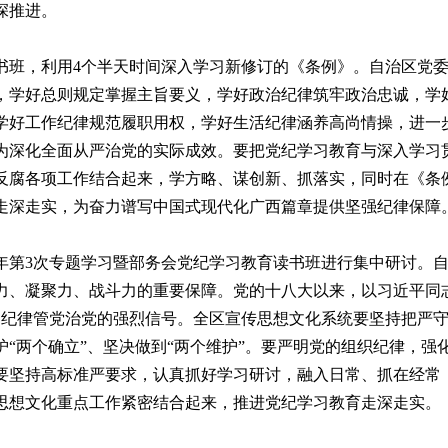
深推进。
班，利用4个半天时间深入学习新修订的《条例》。自治区党委
，学好总则规定掌握主旨要义，学好政治纪律筑牢政治忠诚，学
学好工作纪律规范履职用权，学好生活纪律涵养高尚情操，进一
为深化全面从严治党的实际成效。要把党纪学习教育与深入学习
反腐各项工作结合起来，学方略、谋创新、抓落实，同时在《条
走深走实，为奋力谱写中国式现代化广西篇章提供坚强纪律保障
年第3次专题学习暨部务会党纪学习教育读书班进行集中研讨。
力、凝聚力、战斗力的重要保障。党的十八大以来，以习近平同
明纪律管党治党的强烈信号。全区宣传思想文化系统要坚持把严
“两个确立”、坚决做到“两个维护”。要严明党的组织纪律，强
要坚持高标准严要求，认真抓好学习研讨，融入日常、抓在经常
思想文化重点工作紧密结合起来，推进党纪学习教育走深走实。