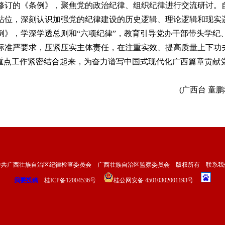
修订的《条例》，聚焦党的政治纪律、组织纪律进行交流研讨。
站位，深刻认识加强党的纪律建设的历史逻辑、理论逻辑和现实
例》，学深学透总则和“六项纪律”，教育引导党办干部带头学纪
标准严要求，压紧压实主体责任，在注重实效、提高质量上下功
”重点工作紧密结合起来，为奋力谱写中国式现代化广西篇章贡献
(广西台 童鹏
中共广西壮族自治区纪律检查委员会 广西壮族自治区监察委员会 版权所有
联系我
我要投稿
桂ICP备12004536号
桂公网安备 45010302001193号