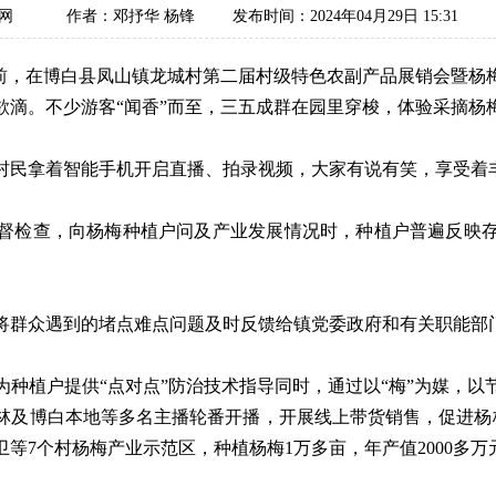
察网
作者：邓抒华 杨锋
发布时间：2024年04月29日 15:31
，在博白县凤山镇龙城村第二届村级特色农副产品展销会暨杨
欲滴。不少游客“闻香”而至，三五成群在园里穿梭，体验采摘杨
民拿着智能手机开启直播、拍录视频，大家有说有笑，享受着
检查，向杨梅种植户问及产业发展情况时，种植户普遍反映存
群众遇到的堵点难点问题及时反馈给镇党委政府和有关职能部
植户提供“点对点”防治技术指导同时，通过以“梅”为媒，以
林及博白本地等多名主播轮番开播，开展线上带货销售，促进杨梅
等7个村杨梅产业示范区，种植杨梅1万多亩，年产值2000多万