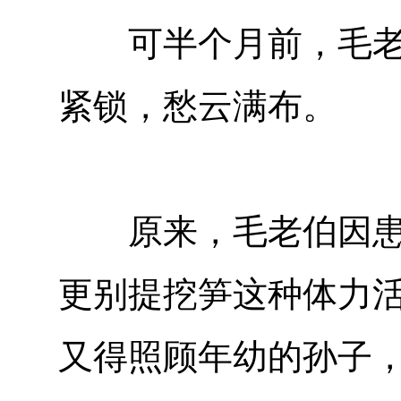
可半个月前，毛老伯
紧锁，愁云满布。
原来，毛老伯因患风
更别提挖笋这种体力
又得照顾年幼的孙子