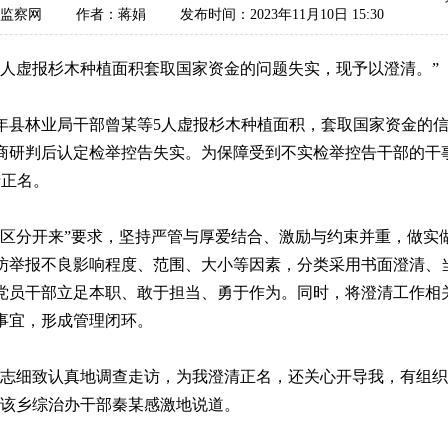
监察网
作者：蒋娟
发布时间：2023年11月10日 15:30
虚报杉木种植面积套取国家资金的问题失实，现予以澄清。”
年县林业局干部曾某等5人虚报杉木种植面积，套取国家资金的
商研判后认定检举控告失实。为保障受到不实检举控告干部的干
清正名。
分开来”要求，坚持严管与厚爱结合、激励与约束并重，做实
访举报不良影响程度、范围、大小等因素，分类采用书面澄清、
党员干部立足本职、敢于担当、勇于作为。同时，将澄清工作相
事宜，形成管理闭环。
细致认真地调查走访，为我澄清正名，还关心开导我，有组织
，该乡综治办干部秦某感激地说道。