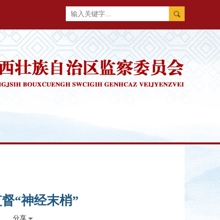
督“神经末梢”
分享