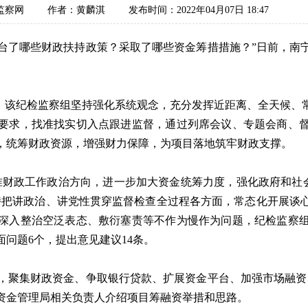
监察网
作者：黄麟淇
发布时间：2022年04月07日 18:47
台了哪些财政扶持政策？采取了哪些资金筹措措施？”日前，南
该纪检监察组坚持强化系统观念，充分发挥近距离、全天候、
要求，找准找实切入点跟进监督，通过列席会议、专题会商、
，统筹财政资源，增强财力保障，为项目落地筑牢财政支撑。
政工作政治方向，进一步加大资金统筹力度，强化政府和社会
持把讲政治、讲党性贯穿监督检查全过程各方面，常态化开展谈
深入整治空泛表态、敷衍塞责等不作为慢作为问题，纪检监察
面问题6个，提出意见建议14条。
，聚集财政资金、争取银行贷款、扩展资金平台、加强市场融资
资金管理局相关负责人介绍项目筹融资举措和思路。