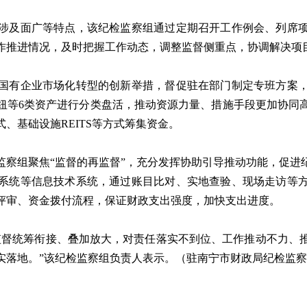
及面广等特点，该纪检监察组通过定期召开工作例会、列席项
作推进情况，及时把握工作动态，调整监督侧重点，协调解决项
有企业市场化转型的创新举措，督促驻在部门制定专班方案，
纽等6类资产进行分类盘活，推动资源力量、措施手段更加协同高
、基础设施REITS等方式筹集资金。
组聚焦“监督的再监督”，充分发挥协助引导推动功能，促进
系统等信息技术系统，通过账目比对、实地查验、现场走访等
评审、资金拨付流程，保证财政支出强度，加快支出进度。
督统筹衔接、叠加放大，对责任落实不到位、工作推动不力、推
实落地。”该纪检监察组负责人表示。（驻南宁市财政局纪检监