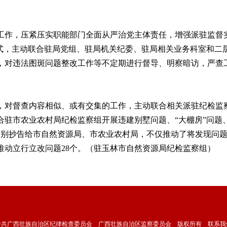
，压紧压实职能部门全面从严治党主体责任，增强派驻监督实效性
模式，主动联合驻局党组、驻局机关纪委、驻局相关业务科室和
，对违法图斑问题整改工作等不定期进行督导、明察暗访，严查
对督查内容相似、或有交集的工作，主动联合相关派驻纪检监察
动联合驻市农业农村局纪检监察组开展违建别墅问题、“大棚房”问
分别抄告给市自然资源局、市农业农村局，不仅推动了将发现问
推动立行立改问题28个。（驻玉林市自然资源局纪检监察组）
中共广西壮族自治区纪律检查委员会 广西壮族自治区监察委员会 版权所有
联系我