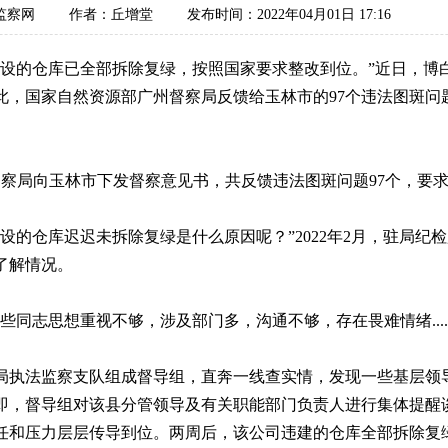
监察网
作者：丘增堂
发布时间：2022年04月01日 17:16
的仓库已全部拆除复绿，按照国家要求整改到位。”近日，博
，国家自然资源部广州督察局反馈给玉林市的97个违法图斑问题
督察局向玉林市下发督察意见书，共反馈违法图斑问题97个，要
的仓库迟迟未拆除复绿是什么原因呢？”2022年2月，驻局纪
了解情况。
志思想重视不够，涉及部门多，沟通不够，存在畏难情绪.....
执法监察支队组成督导组，直奔一线查实情，发现一些基层领
即，督导组对该县分管领导及有关职能部门负责人进行集体提醒
任和压力层层传导到位。两周后，该公司违建的仓库全部拆除复