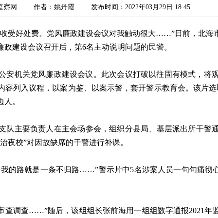
监察网
作者：姚丹霞
发布时间：2022年03月29日 18:45
受好处费。党风廉政建设会议对我触动很大……”日前，北海
廉政建设会议召开后，第6名主动说明问题的民警。
市公安机关党风廉政建设会议。此次会议打破以往固有模式，将
内容列入议程，以案为鉴、以案示警，套开警示教育会。该片选
边人。
主要负责人在主会场参会，组织分县局、基层派出所干警通过
治夜校”对因故缺席的干警进行补课。
我的路就是一条不归路……”警示片中5名涉案人员一句句痛彻心
审查调查……”随后，该组组长张前海用一组组数字通报2021