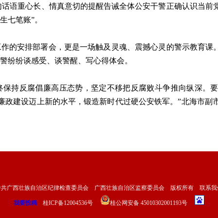
”三句话语重心长、情真意切的提醒告诫全体公安干警正确认识当
生七笔账”。
的安排部署会，更是一场触及灵魂、震撼心灵的警示教育课。
民警纷纷谈感受、谈警醒、写心得体会。
保持反腐倡廉高压态势，坚定不移把反腐败斗争推向纵深。要
廉政建设迈上新的水平，锻造新时代过硬公安铁军。”北海市副
中共广西壮族自治区纪律检查委员会 广西壮族自治区监察委员会 版权所有
联系我
我要投稿
桂ICP备12004536号
桂公网安备 45010302001193号