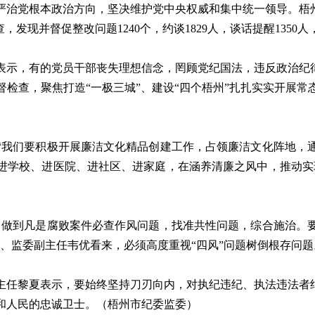
党根本政治方向，坚决维护党中央权威和集中统一领导。梧州
，发现并督促整改问题1240个，约谈1829人，谈话提醒135
，有的党员干部丧失理想信念，罔顾党纪国法，违反政治纪律
检查，聚焦打造“一极三城”、建设“四个梧州”扎扎实实开展
。
我们要积极开展廉洁文化精品创建工作，占领廉洁文化阵地，通
进学校、进医院、进社区、进家庭，在涵养清廉之风中，推动实
做到凡是腐败案件必查作风问题，找准共性问题，综合施治。要
、监委副主任韦优看来，必须高度重视“四风”问题树倒根存问题
黎夏表示，要始终坚持刀刃向内，对执纪违纪、执法违法者绝
和人民的忠诚卫士。（梧州市纪委监委）