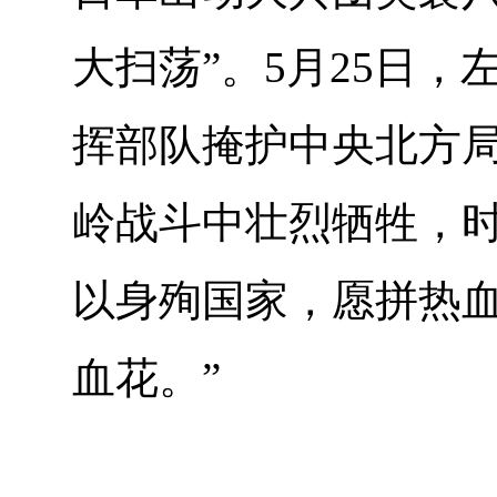
大扫荡”。5月25日
挥部队掩护中央北方
岭战斗中壮烈牺牲，时
以身殉国家，愿拼热
血花。”