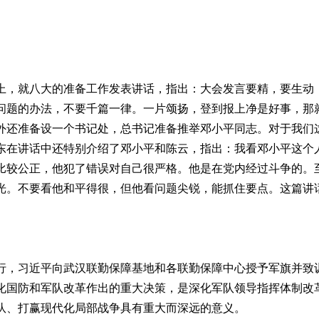
，就八大的准备工作发表讲话，指出：大会发言要精，要生动
问题的办法，不要千篇一律。一片颂扬，登到报上净是好事，那
外还准备设一个书记处，总书记准备推举邓小平同志。对于我们
东在讲话中还特别介绍了邓小平和陈云，指出：我看邓小平这个
比较公正，他犯了错误对自己很严格。他是在党内经过斗争的。
光。不要看他和平得很，但他看问题尖锐，能抓住要点。这篇讲
，习近平向武汉联勤保障基地和各联勤保障中心授予军旗并致训
化国防和军队改革作出的重大决策，是深化军队领导指挥体制改
队、打赢现代化局部战争具有重大而深远的意义。