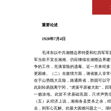
重要论述
1928年7月4日
毛泽东以中共湘赣边界特委和红四军军委名
军当前不宜去湘南、仍应继续在湘赣边界建
争的工作，充满冒险的遗毒。近一月来经多
更困难。（二）在敌情方面，湘省敌人非常
在于山势既大且险，路通两省，胜固可以守
此刻轻易脱离宁冈，“虎落平原被犬欺”，
一败涂地。此皆不求基础巩固，只求声势
（五）从经济上说，湘南各县焚杀之余，
去，则军心瓦解。此最大困难问题之一。湖