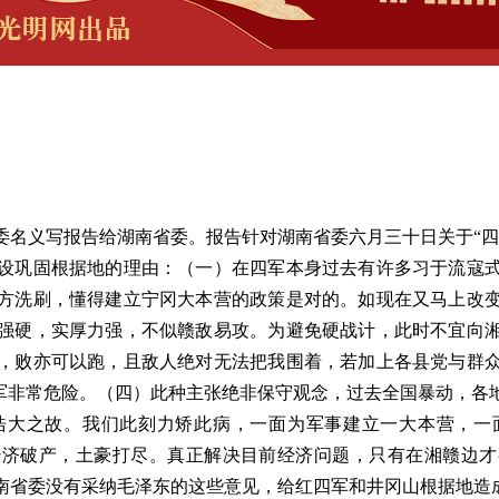
义写报告给湖南省委。报告针对湖南省委六月三十日关于“四
设巩固根据地的理由：（一）在四军本身过去有许多习于流寇
方洗刷，懂得建立宁冈大本营的政策是对的。如现在又马上改
强硬，实厚力强，不似赣敌易攻。为避免硬战计，此时不宜向
，败亦可以跑，且敌人绝对无法把我围着，若加上各县党与群
四军非常危险。（四）此种主张绝非保守观念，过去全国暴动，各
浩大之故。我们此刻力矫此病，一面为军事建立一大本营，一
经济破产，土豪打尽。真正解决目前经济问题，只有在湘赣边才
南省委没有采纳毛泽东的这些意见，给红四军和井冈山根据地造成