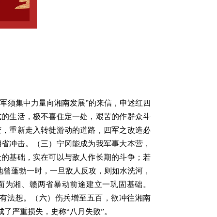
军须集中力量向湘南发展”的来信，申述红四
式的生活，极不喜住定一处，艰苦的作群众斗
变，重新走入转徙游动的道路，四军之改造必
湘省冲击。（三）宁冈能成为我军事大本营，
众的基础，实在可以与敌人作长期的斗争；若
地曾蓬勃一时，一旦敌人反攻，则如水洗河，
面为湘、赣两省暴动前途建立一巩固基础。
有法想。（六）伤兵增至五百，欲冲往湘南
了严重损失，史称“八月失败”。