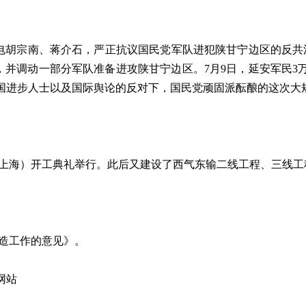
胡宗南、蒋介石，严正抗议国民党军队进犯陕甘宁边区的反共活
”，并调动一部分军队准备进攻陕甘宁边区。7月9日，延安军民
国进步人士以及国际舆论的反对下，国民党顽固派酝酿的这次大
上海）开工典礼举行。此后又建设了西气东输二线工程、三线工
造工作的意见》。
网站