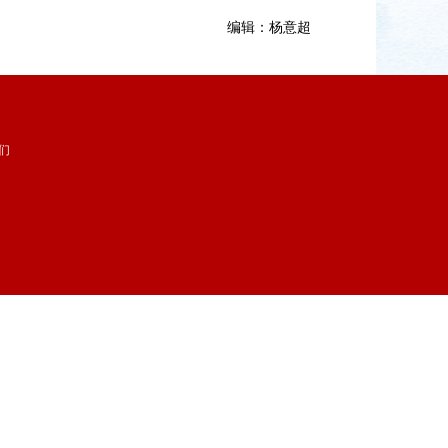
编辑：杨意超
们