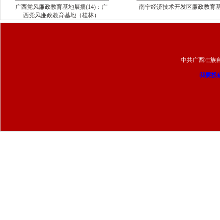
广西党风廉政教育基地展播(14)：广
南宁经济技术开发区廉政教育
西党风廉政教育基地（桂林）
中共广西壮族
我要投