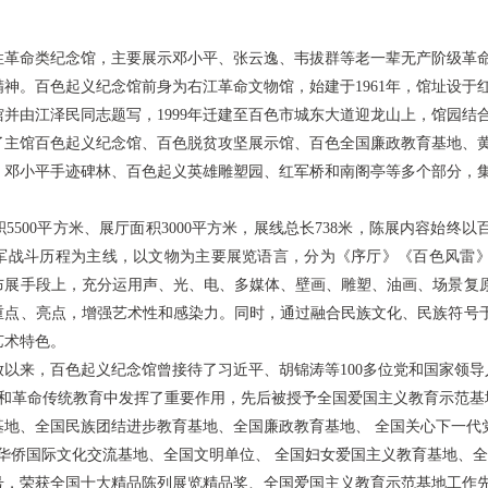
命类纪念馆，主要展示邓小平、张云逸、韦拔群等老一辈无产阶级革命
神。百色起义纪念馆前身为右江革命文物馆，始建于1961年，馆址设于红
念馆并由江泽民同志题写，1999年迁建至百色市城东大道迎龙山上，馆园
了主馆百色起义纪念馆、百色脱贫攻坚展示馆、百色全国廉政教育基地、
、邓小平手迹碑林、百色起义英雄雕塑园、红军桥和南阁亭等多个部分，
00平方米、展厅面积3000平方米，展线总长738米，陈展内容始终
军战斗历程为主线，以文物为主要展览语言，分为《序厅》《百色风雷
布展手段上，充分运用声、光、电、多媒体、壁画、雕塑、油画、场景复
重点、亮点，增强艺术性和感染力。同时，通过融合民族文化、民族符号
艺术特色。
放以来，百色起义纪念馆曾接待了习近平、胡锦涛等100多位党和国家领
义和革命传统教育中发挥了重要作用，先后被授予全国爱国主义教育示范
地、全国民族团结进步教育基地、全国廉政教育基地、 全国关心下一代
华侨国际文化交流基地、全国文明单位、 全国妇女爱国主义教育基地、
号，荣获全国十大精品陈列展览精品奖、全国爱国主义教育示范基地工作