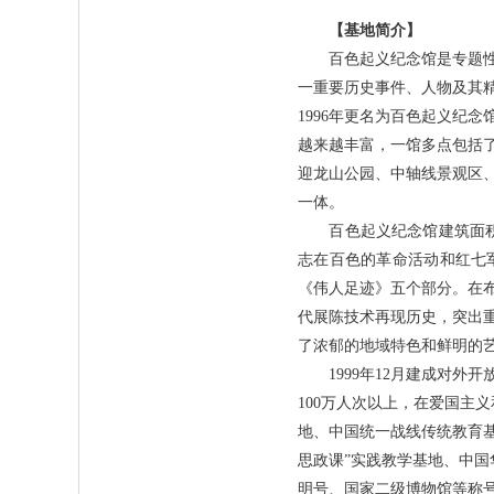
【基地简介】
百色起义纪念馆是专题性革
一重要历史事件、人物及其精
1996年更名为百色起义纪
越来越丰富，一馆多点包括
迎龙山公园、中轴线景观区
一体。
百色起义纪念馆建筑面积55
志在百色的革命活动和红七
《伟人足迹》五个部分。在
代展陈技术再现历史，突出
了浓郁的地域特色和鲜明的
1999年12月建成对外开
100万人次以上，在爱国主
地、中国统一战线传统教育基
思政课”实践教学基地、中国
明号、国家二级博物馆等称