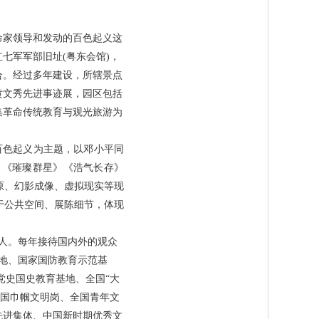
家领导和发动的百色起义这
七军军部旧址(粤东会馆)，
结合。经过多年建设，所辖景点
黄文秀先进事迹展，园区包括
集革命传统教育与观光旅游为
以百色起义为主题，以邓小平同
》《璀璨群星》《浩气长存》
原、幻影成像、虚拟现实等现
于公共空间、展陈细节，体现
导人。每年接待国内外的观众
基地、国家国防教育示范基
党史国史教育基地、全国“大
全国巾帼文明岗、全国青年文
先进集体、中国新时期优秀文