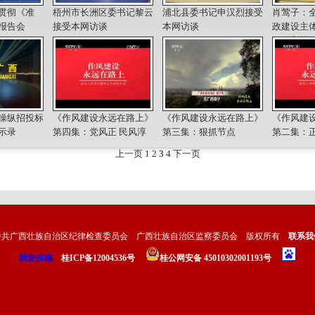
贯彻《准
梧州市长洲区委书记黎云
浦北县委书记申汉烈接受
肖莺子：
报告会
接受本网访谈
本网访谈
政建设主体
纪律和规
操纵招投标
《作风建设永远在路上》
《作风建设永远在路上》
《作风建
示录
第四集：党风正 民风淳
第三集：狠抓节点
第二集：
上一页
1
2
3
4
下一页
中共广西壮族自治区纪律检查委员会 广西壮族自治区监察委员会 版权所有
联系我
我要投稿
桂ICP备12004536号
桂公网安备 45010302001193号