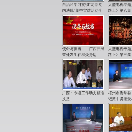
自治区学习贯彻“两部党
大型电视专题
内法规”集中宣讲活动全
路上》第八集
面启动
治》
使命与担当——广西开展
大型电视专题
查处发生在群众身边
路上》第三集
的“四风”和腐败问题专项
印》
工作助力脱贫攻坚纪实
广西：专项工作助力精准
梧州市委常委
扶贫
记黄中贤接受