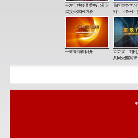
崇左市扶绥县委书记蓝大
我区举办学习
煌接受本网访谈
则》《条例》
一树春梅向阳开
孟荣展、刘刚
共同受贿案警