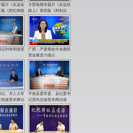
专题片《永远在
大型电视专题片《永远在
五集《把纪律挺
路上》第四集《利剑出
鞘》
书记刘有明接受
广西：严肃查处中央惠民
资金被贪污侵占
书记、市人大常
平南县委常委、县纪委书
王凯接受本网访
记雷尚忠接受本网访谈