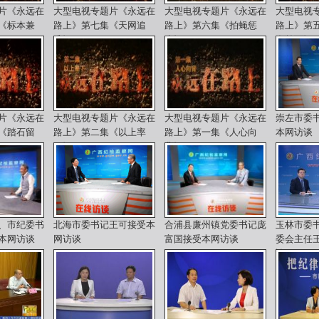
片《永远在
大型电视专题片《永远在
大型电视专题片《永远在
大型电视
《标本兼
路上》第七集《天网追
路上》第六集《拍蝇惩
路上》第
逃》
贪》
在前面》
片《永远在
大型电视专题片《永远在
大型电视专题片《永远在
崇左市委
《踏石留
路上》第二集《以上率
路上》第一集《人心向
本网访谈
下》
背》
、市纪委书
北海市委书记王可接受本
合浦县廉州镇党委书记庞
玉林市委
本网访谈
网访谈
富国接受本网访谈
委会主任
谈