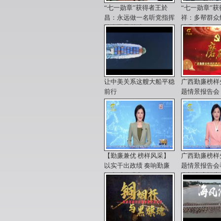
“七一勋章”获得者王於
“七一勋章”
昌：永远做一名听党指挥
祥：多帮群众
的人民子弟兵
才是本分
让中美关系这艘大船平稳
广西勤廉榜样
前行
题情景报告会
【勤廉兼优 榜样风采】
广西勤廉榜样
以实干出政绩 奏响勤廉
题情景报告会
担当时代强音
韦韬出席报告
西勤廉先进个