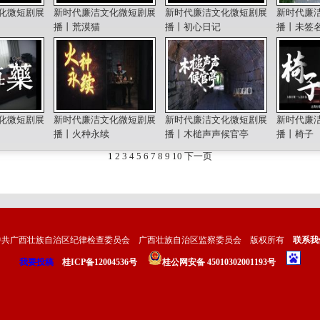
化微短剧展
新时代廉洁文化微短剧展
新时代廉洁文化微短剧展
新时代廉
播丨荒漠猫
播丨初心日记
播丨未签
化微短剧展
新时代廉洁文化微短剧展
新时代廉洁文化微短剧展
新时代廉
播丨火种永续
播丨木槌声声候官亭
播丨椅子
1
2
3
4
5
6
7
8
9
10
下一页
中共广西壮族自治区纪律检查委员会 广西壮族自治区监察委员会 版权所有
联系我
我要投稿
桂ICP备12004536号
桂公网安备 45010302001193号