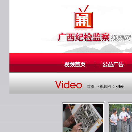
首页
->
视频网
-> 列表