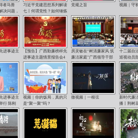
获得者马善
习近平党建思想系列解读
党规之旨
视频｜守初
解决问题，
七丨何谓党性？如何锤炼
坚强党性？
先进事迹主
【预告】广西勤廉榜样先
房灵敏在“树清廉家风 筑
十二届自
进事迹主题情景报告会4
廉洁家庭”广西领导干部
巡视动员
月16日广西卫视10:15首
家属集体廉政谈话时强调
播，21:40重播。
自觉当好“廉内助”“贤内
助”“严内助”
先进事迹主
视频｜你的饭局，真的只
微视频｜一根弦
新时代廉
举行 陈刚
是“聚一聚”吗？
播丨荆树
会并会见广
人代表