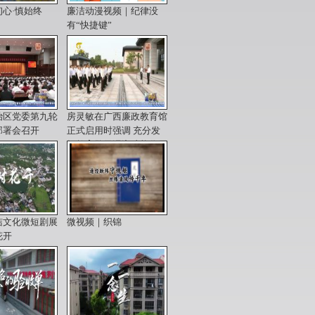
心·慎始终
廉洁动漫视频｜纪律没
有“快捷键”
治区党委第九轮
房灵敏在广西廉政教育馆
部署会召开
正式启用时强调 充分发
挥教育警示浸润功能作用
洁文化微短剧展
微视频｜织锦
花开