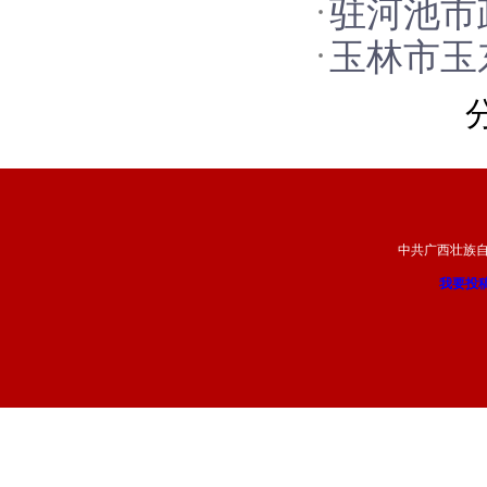
驻河池市
队伍建设
玉林市玉
上的腐败
环境优化
中共广西壮族
我要投