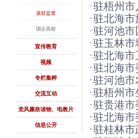
驻梧州市
地通办”
派驻监督
驻北海市
动财政资
驻河池市
国企高校
扣好年轻
驻玉林市
改质效
宣传教育
驻北海市
督执纪 
视频
驻北海市
式助推清
驻河池市
专栏集粹
查” 严
驻梧州市
耕地保护
交流互动
驻贵港市
责任促担
党风廉政读物、电教片
驻北海市
书 提升
信息公开
驻桂林市
监察建议