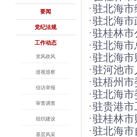
驻北海市
源交易廉
要闻
驻北海市
党治党主
党纪法规
驻桂林市
房公积金
工作动态
驻北海市
实生态环
驻北海市
动矿产资
党风政风
驻河池市
清廉社区
巡视巡察
驻梧州市
定” 筑牢
信访举报
驻北海市
关 廉洁关
审查调查
驻贵港市
炼”增强
驻桂林市
督“末梢”
组织建设
驻北海市
育深下去
基层风采