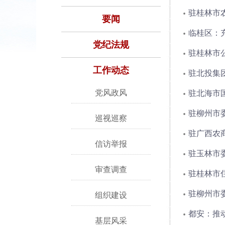
驻桂林市
要闻
临桂区：
党纪法规
驻桂林市
工作动态
驻北投集
党风政风
驻北海市
驻柳州市
巡视巡察
驻广西农
信访举报
驻玉林市
审查调查
驻桂林市
驻柳州市
组织建设
都安：推
基层风采