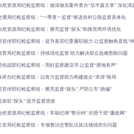
自然资源局纪检监察组：做深做实案件查办“后半篇文章” 深化清
交通局纪检监察组：“一季度一监督”推进农村公路监督具体化
自然资源局纪检监察组：擦亮监督“探头”助推营商环境优化
委宣传部纪检监察组：提升基层纪委履职能力 让监督触角直抵“神
教育局纪检监察组：持续强化监督 助力解决群众急难愁盼问题
委统战部纪检监察组：用好监察建议书 让监督“掷地有声”
政府办纪检监察组：以有力监督助力构建政企“亲清”格局
宣传部纪检监察组：擦亮监督“探头” 严防公车“跑偏”
派驻“探头” 提升监督质效
然资源局纪检监察组：常敲纪律“警示钟” 织密干部“廉政网”
公安局纪检监察组：专项整治交警队伍执法领域突出问题