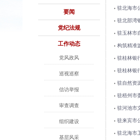
驻北海市
要闻
驻北部湾
党纪法规
驻玉林市
工作动态
构筑精准
党风政风
驻桂林银
驻桂林银
巡视巡察
驻自然资
信访举报
驻梧州市
审查调查
驻河池市
驻来宾市
组织建设
驻北海市
基层风采