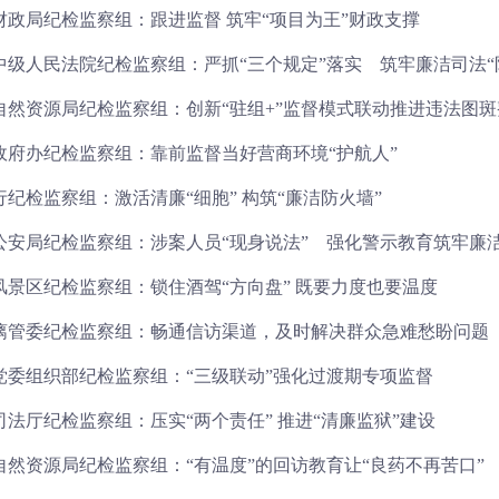
财政局纪检监察组：跟进监督 筑牢“项目为王”财政支撑
中级人民法院纪检监察组：严抓“三个规定”落实 筑牢廉洁司法“
自然资源局纪检监察组：创新“驻组+”监督模式联动推进违法图斑
政府办纪检监察组：靠前监督当好营商环境“护航人”
纪检监察组：激活清廉“细胞” 构筑“廉洁防火墙”
公安局纪检监察组：涉案人员“现身说法” 强化警示教育筑牢廉
风景区纪检监察组：锁住酒驾“方向盘” 既要力度也要温度
漓管委纪检监察组：畅通信访渠道，及时解决群众急难愁盼问题
党委组织部纪检监察组：“三级联动”强化过渡期专项监督
法厅纪检监察组：压实“两个责任” 推进“清廉监狱”建设
自然资源局纪检监察组：“有温度”的回访教育让“良药不再苦口”