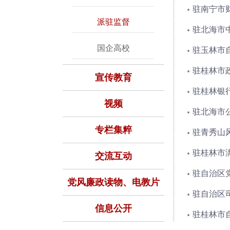
驻南宁市
派驻监督
驻北海市
国企高校
驻玉林市
驻桂林市
宣传教育
驻桂林银行
视频
驻北海市
专栏集粹
驻青秀山
驻桂林市
交流互动
驻自治区
党风廉政读物、电教片
驻自治区司
信息公开
驻桂林市